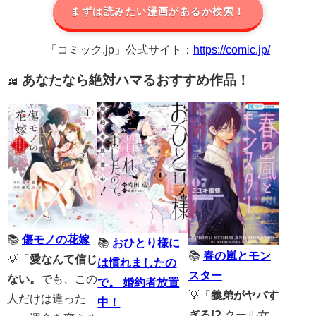
まずは読みたい漫画があるか検索！
「コミック.jp」公式サイト：
https://comic.jp/
あなたなら絶対ハマるおすすめ作品！
📖
📚
傷モノの花嫁
📚
おひとり様に
📚
春の嵐とモン
💡「
愛なんて信じ
は慣れましたの
スター
ない。
でも、この
で。 婚約者放置
💡「
義弟がヤバす
人だけは違った
中！
ぎる!?
クール女