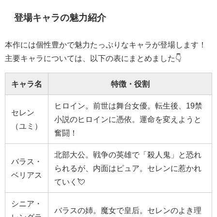
登場キャラの魅力紹介
本作には個性豊かで魅力たっぷりなキャラが登場します！
主要キャラについては、以下の表にまとめました👇
キャラ名
特徴・役割
ヒロイン。前世は舞台女優。転生後、19禁
セレン
小説のヒロインに憑依。運命を変えようと
（ユミ）
奮闘！
北部大公。戦争の英雄で「殺人鬼」と恐れ
バラス・
られるが、内面はピュア。セレンに惹かれ
ベリアス
ていく💘
シニア・
バラスの姉。魔女で皇后。セレンのよき理
レングラ