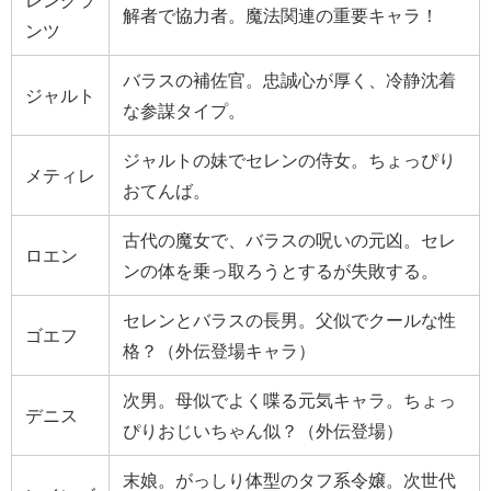
解者で協力者。魔法関連の重要キャラ！
ンツ
バラスの補佐官。忠誠心が厚く、冷静沈着
ジャルト
な参謀タイプ。
ジャルトの妹でセレンの侍女。ちょっぴり
メティレ
おてんば。
古代の魔女で、バラスの呪いの元凶。セレ
ロエン
ンの体を乗っ取ろうとするが失敗する。
セレンとバラスの長男。父似でクールな性
ゴエフ
格？（外伝登場キャラ）
次男。母似でよく喋る元気キャラ。ちょっ
デニス
ぴりおじいちゃん似？（外伝登場）
末娘。がっしり体型のタフ系令嬢。次世代