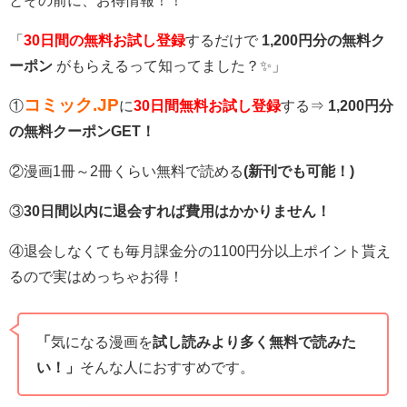
とその前に、お得情報！！
「
30日間の無料お試し登録
するだけで
1,200円分の無料ク
ーポン
がもらえるって知ってました？✨」
コミック.JP
①
に
30日間無料お試し登録
する⇒
1,200円分
の無料クーポンGET！
②漫画1冊～2冊くらい無料で読める
(新刊でも可能！)
③
30日間以内に退会すれば費用はかかりません！
④退会しなくても毎月課金分の1100円分以上ポイント貰え
るので実はめっちゃお得！
「
気になる漫画を
試し読みより多く無料で読みた
い！」
そんな人におすすめです。