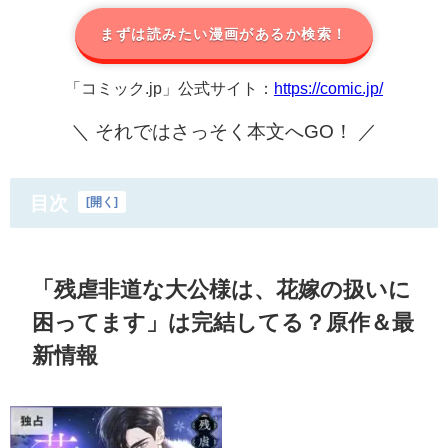
まずは読みたい漫画があるか検索！
「コミック.jp」公式サイト：
https://comic.jp/
＼ それではさっそく本文へGO！ ／
目次
[
開く
]
「残虐非道な大公様は、花嫁の扱いに
困ってます」は完結してる？原作＆最
新情報