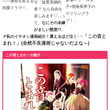
――運命を変える
💡「放置系婚約
子×危険系男子の
純愛ドラマ！」
者？ なら自由を
スリリングラ
楽しみます♡…っ
ブ！」
て、
なにその未練
がましい態度!?
」
「この音と
📌私のイチオシ漫画紹介！震えるほど泣く･･･
まれ！」(全然不良漫画じゃないだよな～)
この音とまれ！の魅力