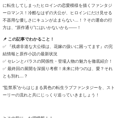
に転生してしまったヒロインの恋愛模様を描くファンタジ
ーロマンス！冷酷なはずの大公が、ヒロインにだけ見せる
不器用な優しさにキュンが止まらない…！？その運命の行
方は、“原作通り”にはいかないかも――！
📌 この記事でわかること！
✅ 『残虐非道な大公様は、花嫁の扱いに困ってます』の完
結情報と原作小説の最新状況
✅ セレンとバラスの関係性・登場人物の魅力を徹底紹介！
✅ 最終回の展開を深掘り考察！未来に待つのは、愛？それ
とも別れ…？
“監禁系”からはじまる異色の転生ラブファンタジーを、スト
ーリーの流れと共にじっくり追っていきましょう！