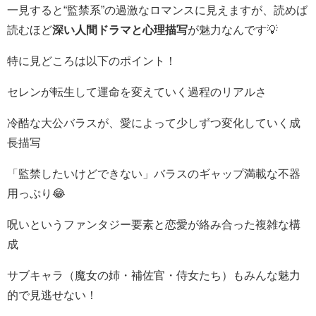
一見すると“監禁系”の過激なロマンスに見えますが、読めば
読むほど
深い人間ドラマと心理描写
が魅力なんです💡
特に見どころは以下のポイント！
セレンが転生して運命を変えていく過程のリアルさ
冷酷な大公バラスが、愛によって少しずつ変化していく成
長描写
「監禁したいけどできない」バラスのギャップ満載な不器
用っぷり😂
呪いというファンタジー要素と恋愛が絡み合った複雑な構
成
サブキャラ（魔女の姉・補佐官・侍女たち）もみんな魅力
的で見逃せない！