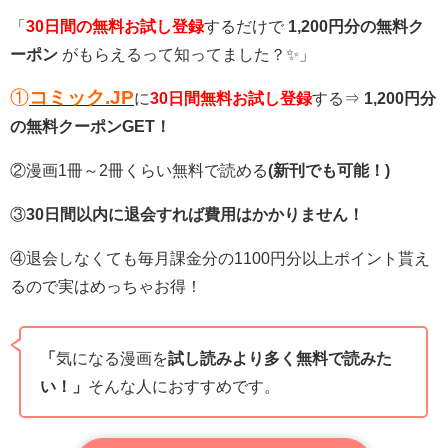
「
30日間の無料お試し登録
するだけで
1,200円分の無料ク
ーポン
がもらえるって知ってました？✨」
①
コミック.JP
に
30日間無料お試し登録
する⇒
1,200円分
の無料クーポンGET！
②漫画1冊～2冊くらい無料で読める
(新刊でも可能！)
③
30日間以内に退会すれば費用はかかりません！
④退会しなくても毎月課金分の1100円分以上ポイント貰え
るので実はめっちゃお得！
「
気になる漫画を
試し読みより多く無料で読みた
い！」
そんな人におすすめです。