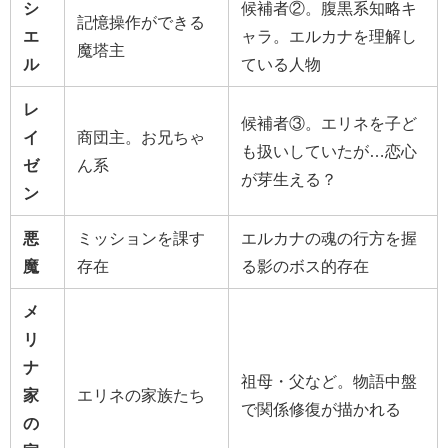
シ
候補者②。腹黒系知略キ
記憶操作ができる
エ
ャラ。エルカナを理解し
魔塔主
ル
ている人物
レ
候補者③。エリネを子ど
イ
商団主。お兄ちゃ
も扱いしていたが…恋心
ゼ
ん系
が芽生える？
ン
悪
ミッションを課す
エルカナの魂の行方を握
魔
存在
る影のボス的存在
メ
リ
ナ
祖母・父など。物語中盤
家
エリネの家族たち
で関係修復が描かれる
の