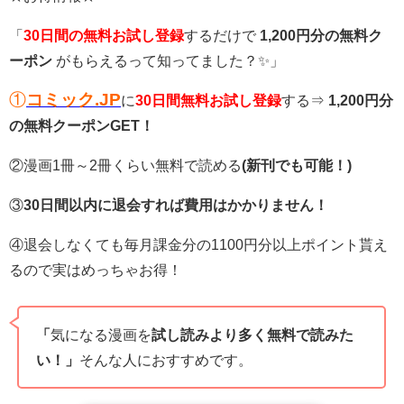
「
30日間の無料お試し登録
するだけで
1,200円分の無料ク
ーポン
がもらえるって知ってました？✨」
①
コミック.JP
に
30日間無料お試し登録
する⇒
1,200円分
の無料クーポンGET！
②漫画1冊～2冊くらい無料で読める
(新刊でも可能！)
③
30日間以内に退会すれば費用はかかりません！
④退会しなくても毎月課金分の1100円分以上ポイント貰え
るので実はめっちゃお得！
「
気になる漫画を
試し読みより多く無料で読みた
い！」
そんな人におすすめです。