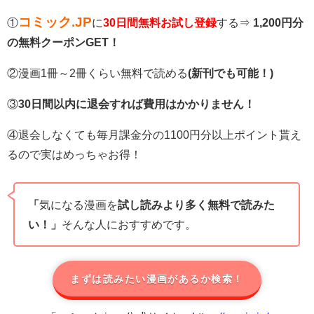
コミック.JP
①
に
30日間無料お試し登録
する⇒
1,200円分
の無料クーポンGET！
②漫画1冊～2冊くらい無料で読める
(新刊でも可能！)
③
30日間以内に退会すれば費用はかかりません！
④退会しなくても毎月課金分の1100円分以上ポイント貰え
るので実はめっちゃお得！
「
気になる漫画を
試し読みより多く無料で読みた
い！」
そんな人におすすめです。
まずは読みたい漫画があるか検索！