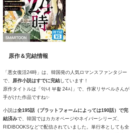
原作＆完結情報
「悪女復活24時」は、韓国発の人気ロマンスファンタジー
で、
原作小説はすでに完結
しています！
原作タイトルは「악녀 부활 24시」で、作家リサベルさんが
手がけた作品ですね✨
小説は
全195話（プラットフォームによっては190話）で完
結済み
で、韓国ではカカオページやネイバーシリーズ、
RIDIBOOKSなどで配信されていました。単行本としても全