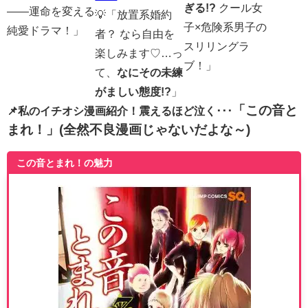
ぎる!?
クール女
――運命を変える
💡「放置系婚約
子×危険系男子の
純愛ドラマ！」
者？ なら自由を
スリリングラ
楽しみます♡…っ
ブ！」
て、
なにその未練
がましい態度!?
」
「この音と
📌私のイチオシ漫画紹介！震えるほど泣く･･･
まれ！」(全然不良漫画じゃないだよな～)
この音とまれ！の魅力