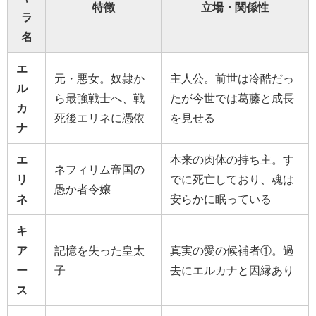
特徴
立場・関係性
ラ
名
エ
元・悪女。奴隷か
主人公。前世は冷酷だっ
ル
ら最強戦士へ、戦
たが今世では葛藤と成長
カ
死後エリネに憑依
を見せる
ナ
エ
本来の肉体の持ち主。す
ネフィリム帝国の
リ
でに死亡しており、魂は
愚か者令嬢
ネ
安らかに眠っている
キ
ア
記憶を失った皇太
真実の愛の候補者①。過
ー
子
去にエルカナと因縁あり
ス