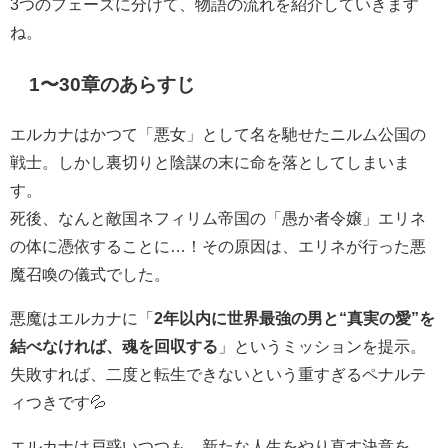
3つのフェーズに分けて、物語の流れを紹介していきます
ね。
1〜30章のあらすじ
エルカナはかつて「悪女」として名を馳せたニルム公国の
戦士。しかし裏切りと陰謀の末に命を落としてしまいま
す。
死後、なんと敵国ネフィリム帝国の「愚か者令嬢」エリネ
の体に憑依することに…！その原因は、エリネが行った悪
魔召喚の儀式でした。
悪魔はエルカナに「
2年以内に世界最強の男と“真実の愛”を
結べなければ、魂を回収する
」というミッションを提示。
失敗すれば、二度と転生できないという重すぎるペナルテ
ィつきです💦
エルカナは戸惑いつつも、新たな人生をやり直す決意を