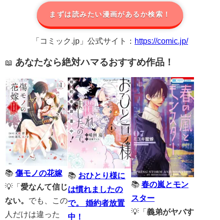
まずは読みたい漫画があるか検索！
「コミック.jp」公式サイト：
https://comic.jp/
あなたなら絶対ハマるおすすめ作品！
📖
📚
傷モノの花嫁
📚
おひとり様に
📚
春の嵐とモン
💡「
愛なんて信じ
は慣れましたの
スター
ない。
でも、この
で。 婚約者放置
💡「
義弟がヤバす
人だけは違った
中！