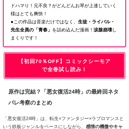
ドハマり！元不良？がどんどんお琴が上達していく
様はとても爽快！
●この作品は音楽だけではなく、
生徒・ライバル・
先生全員の「青春」
を詰め込んだ漫画！
涙腺崩壊
し
まくりです！
【初回70％OFF】コミックシーモア
で全巻試し読み！
原作は完結？「悪女復活24時」の最終回ネタ
バレ考察のまとめ
「悪女復活24時」は、転生×ファンタジー×ラブロマンスと
いう鉄板ジャンルをベースにしながら、
感情の機微やキャ