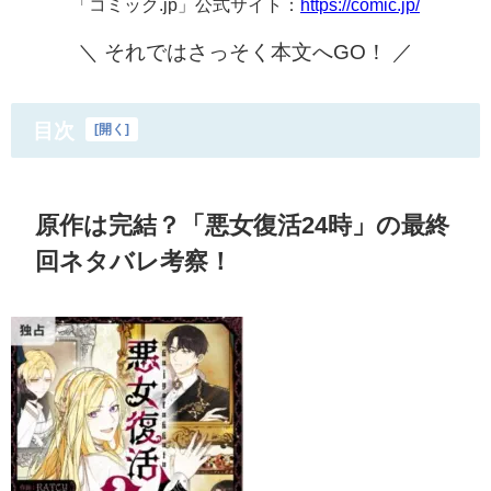
「コミック.jp」公式サイト：
https://comic.jp/
＼ それではさっそく本文へGO！ ／
目次
[
開く
]
原作は完結？「悪女復活24時」の最終
回ネタバレ考察！