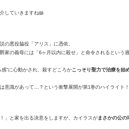
介していきますね📖
説の悪役脇役「アリス」に憑依。
爵家の義母には「6ヶ月以内に殺せ」と命令されるという
る感”に心動かされ、殺すどころか
こっそり聖力で治療を始
は意識があって…？という衝撃展開が第1巻のハイライト
！」と家を出る決意をしますが、カイラスが
まさかの公の