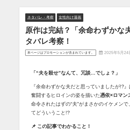
ネタバレ・考察
女性向け漫画
原作は完結？「余命わずかな夫
タバレ考察！
2025年5月24
本ページはプロモーションが含まれています。
「“夫を殺せ”なんて、冗談…でしょ？」
『余命わずかな夫だと思っていましたが!?
奮闘するヒロインの姿を描いた
憑依×ロマン
命令されたはずの“夫”がまさかのイケメン
てどういうこと!?
📌 この記事でわかること！