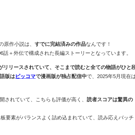
」の原作小説は、
すでに完結済みの作品
なんです！
196話＋外伝で構成された長編ストーリーとなっています。
がリリースされていて、そこまで読むと全ての物語がひと
語版は
ピッコマ
で漫画版が独占配信中
で、2025年5月現在
。
開されていて、こちらも評価が高く、
読者スコアは驚異の
鉄板要素がバランスよく詰め込まれていて、読み応えバッチ