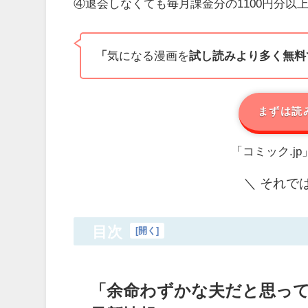
④退会しなくても毎月課金分の1100円分以
「
気になる漫画を
試し読みより多く無料
まずは読
「コミック.j
＼ それで
目次
[
開く
]
「余命わずかな夫だと思って