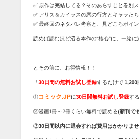
✅ 原作は完結してる？そのあらすじと巻別
✅ アリス＆カイラスの恋の行方とキャラた
✅ 最終回のネタバレ考察と、見どころポイ
読めば読むほど沼る本作の“核心”に、一緒
とその前に、お得情報！！
「
30日間の無料お試し登録
するだけで
1,2
コミック.JP
に
30日間無料お試し登録
す
①
②漫画1冊～2冊くらい無料で読める
(新刊で
③
30日間以内に退会すれば費用はかかりま