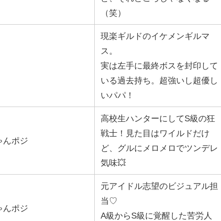
（笑）
現楽ギルドのイケメンギルマ
ス。
実は左手に最終ボスを封印して
いる過去持ち。超強いし超優し
いパパ！
高校生ハンターにしてS級の狂
戦士！見た目はワイルドだけ
ゃんポジ
ど、グルにメロメロでツンデレ
気味💥
元アイドル志望のビジュアル担
当♡
ゃんポジ
A級からS級に覚醒した苦労人