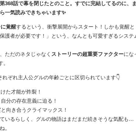
第368話で幕を閉じた
とのこと。すでに完結してるのに、
ら一気読みできちゃいます✨
ーに覚醒
するという、衝撃展開からスタート！しかも覚醒と
保護者が必要です！」という、なんとも可愛すぎるシステ
、ただのネタじゃなく
ストーリーの超重要ファクター
にな
す。
それぞれ主人公グルの年齢ごとに区切られています👇
抜けた才能が炸裂！
絆と自分の存在意義に迫る！
真実と向き合うクライマックス！
ているらしく、グルの物語はまだまだ続きそうな気配も…
ね。