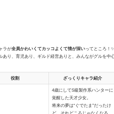
ャラが
全員かわいくてカッコよくて情が深い
ってところ！
トルあり、育児あり、ギルド経営ありと、みんながグルを中
役割
ざっくりキャラ紹介
4歳にしてS級製作系ハンターに
覚醒した天才少女。
将来の夢は“ぐでたま”だったけ
ど、それどころじゃなくなる