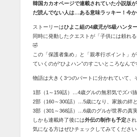
韓国カカオページで連載されていた小説版が
だ読んでない人は…ある意味ラッキー！今か
ストーリーは
ひよこ組の4歳児がS級ハンタ
同時に発動したクエストが「子供には頼れる
🤣
この「保護者集め」と「親孝行ポイント」が
ていくのが“ひよハン”のすごいところなんで
物語は大きく3つのパートに分かれていて、
1部（1～159話）…4歳グルの無邪気でズバ
2部（160～300話）…5歳になり、家族の
3部（301～368話）…6歳のグルが世界の
しかも連載終了後には
外伝の制作も予定
され
気になる方はぜひチェックしてみてください