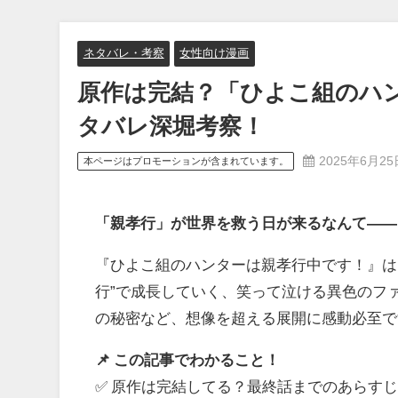
ネタバレ・考察
女性向け漫画
原作は完結？「ひよこ組のハ
タバレ深堀考察！
2025年6月25
本ページはプロモーションが含まれています。
「親孝行」が世界を救う日が来るなんて――!
『ひよこ組のハンターは親孝行中です！』は、
行”で成長していく、笑って泣ける異色のフ
の秘密など、想像を超える展開に感動必至で
📌 この記事でわかること！
✅ 原作は完結してる？最終話までのあらす