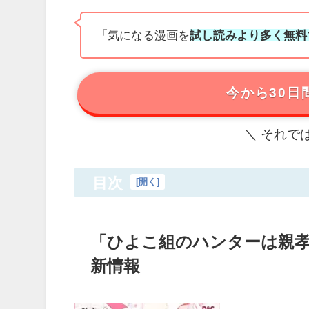
「
気になる漫画を
試し読みより多く無料
今から30日間
＼ それで
目次
[
開く
]
「ひよこ組のハンターは親
新情報