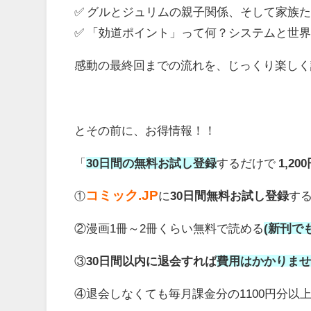
✅ グルとジュリムの親子関係、そして家族
✅ 「効道ポイント」って何？システムと世
感動の最終回までの流れを、じっくり楽しく
とその前に、お得情報！！
「
30日間の無料お試し登録
するだけで
1,2
コミック.JP
に
30日間無料お試し登録
す
①
②漫画1冊～2冊くらい無料で読める
(新刊で
③
30日間以内に退会すれば
費用はかかりま
④退会しなくても毎月課金分の1100円分以