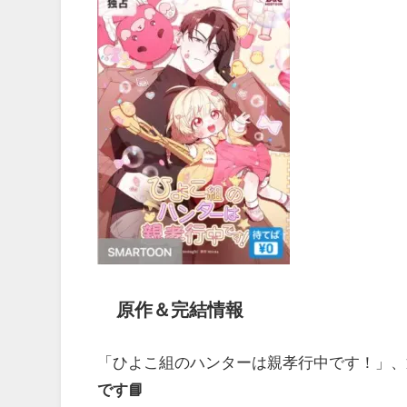
原作＆完結情報
「ひよこ組のハンターは親孝行中です！」、
です📘