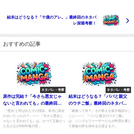
結末はどうなる？「十億のアレ。」最終回のネタバ
レ深堀考察！
おすすめの記事
ネタバレ・考察
ネタバレ・考察
原作は完結？「今さら悪女じゃ
結末はどうなる？「パパと親父
ないと言われても」の最終回ネ
のウチご飯」最終回のネタバレ
タバレ考察！
深堀考察！
「“悪女”と呼ばれたその理由、本当に彼女
「家族って何？」その答えを探す物語がこ
のせいだったの？」―― 『今さら悪女じ
こに――！ 『パパと親父のウチご飯』
ゃないと言われても』は、かつて王族だっ
は、シングルファーザーたちが料理を通じ
た主人公が500年後の現...
て家族の絆を深める心温まるス...