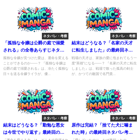
ネタバレ・考察
ネタバレ・考察
「孤独な令嬢は公爵の庭で溺愛
結末はどうなる？「名家の天才
される」の全巻あらすじネタバ
に転生しました」の最終回ネタ
レを徹底解説！
バレ考察！
孤独な令嬢が見つけた愛は、運命を変える
戦場の天才は、家族の愛に包まれてもう一
ことができるのか――？ 『孤独な令嬢は
度“英雄”になる――？ 『名家の天才に転生
公爵の庭で溺愛される』は、冷たく孤独な
しました』は、戦場で散った孤高の剣士
日々を送る令嬢ライラが、優...
が、かつての敵国で名門貴...
ネタバレ・考察
ネタバレ・考察
結末はどうなる？「勤勉な悪女
原作は完結？「捨てた犬に噛ま
は今世でやり返す」最終回のネ
れた時」の最終回ネタバレ考
タバレ深堀考察！
察！