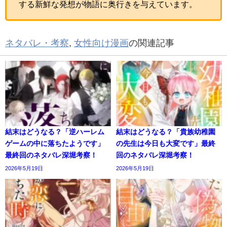
する新鮮な発想が物語に奥行きを与えています。
ネタバレ・考察
,
女性向け漫画
の関連記事
結末はどうなる？「逆ハーレム
結末はどうなる？「貴族幼稚園
ゲームの中に落ちたようです」
の先生は今日も大変です」最終
最終回のネタバレ深堀考察！
回のネタバレ深堀考察！
2026年5月19日
2026年5月19日