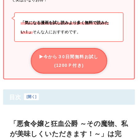
「気になる漫画を試し読みより多く無料で読みた
い！」
そんな人におすすめです。
今から３0日間無料お試し
(1200Ｐ付き)
目次
[
開く
]
「悪食令嬢と狂血公爵 ～その魔物、私
が美味しくいただきます！～」は完