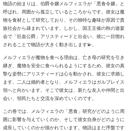
物語の始まりは、伯爵令嬢メルフィエラが「悪食令嬢」と
呼ばれ、周囲から孤立しているところからです。彼女は魔
物を食材として研究しており、その独特な趣味が原因で貴
族社会から疎まれています。しかし、国王主催の秋の遊宴
会で「狂血公爵」アリスティードと出会い、彼に一目惚れ
されることで物語が大きく動き出します💫。
メルフィエラが魔物を食べる理由は、亡き母の研究を引き
継ぎ、魔物を安全に食べられるようにするため。彼女の真
摯な姿勢にアリスティードは心を動かされ、彼女に求婚し
ます。二人は婚約者となり、メルフィエラはガルブレイス
領へと向かいます。そこで彼女は、新たな友人や仲間と出
会い、領民たちと交流を深めていくのです。
この巻では、メルフィエラの「悪食」研究がどのように周
囲に影響を与えていくのか、そして彼女自身がどのように
成長していくのかが描かれています。物語はまだ序盤です