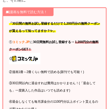
と、その前に
漫画を無料で読む方法！
「30日間の無料お試し登録するだけで 1,200円分の無料クーポン
が貰えるって知ってますか？✨」
①
コミック.JP
に
30日間無料お試し登録する
⇒
1,200円分の無料
クーポンGET！
②漫画1冊～2冊くらい無料で読める(新刊でも可能！)
③30日間以内に退会すれば費用はかかりません！(「退会して
も」一度購入した作品はいつでも読めます)
④退会しなくても毎月課金分の1100円分以上ポイント貰えるの
で実はかなりお得！