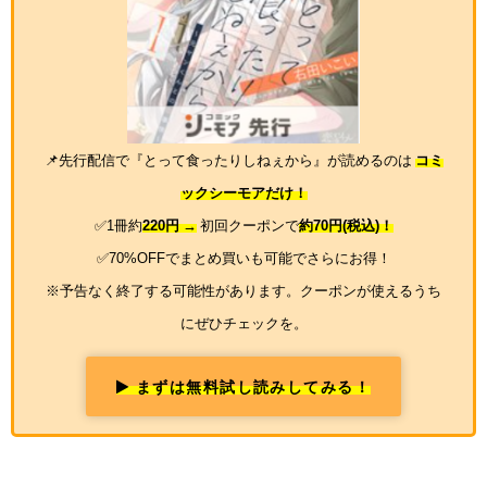
📌先行配信で『とって食ったりしねぇから』が読めるのは
コミ
ックシーモアだけ！
✅1冊約
220円 →
初回クーポンで
約70円(税込)！
✅70%OFFでまとめ買いも可能でさらにお得！
※予告なく終了する可能性があります。クーポンが使えるうち
にぜひチェックを。
まずは無料試し読みしてみる！