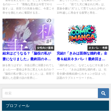
「運命を変える力」は、どこまで発揮され
「愛していたのに、なぜ裏切ったの
るのか――？ 『勤勉な悪女は今世でやり
――？」 『捨てた犬に噛まれた時』は、
返す』は、前世での失敗を糧に、今度こそ
貴族令嬢と“犬”として育てられた少年が、
幸せを掴むために奮闘する主...
10年越しに再会する復讐と再生...
女性向け漫画
ネタバレ・考察
結末はどうなる？「脇役の私が
完結‼「きみは面倒な婚約者」全
妻になりました」最終回のネタ
巻＆結末ネタバレ！最終回まで
バレ深堀考察！
の流れまとめ！
妹を救うはずが、冷血公爵に溺愛されてし
「婚約者なのに、なぜこんなにすれ違うの
まった――運命は本当に変えられるのか？
――？」 『きみは面倒な婚約者』は、社
『脇役の私が妻になりました』は、前世で
長令嬢×政略結婚×じれキュンが詰まった
愛読した恋愛小説の世界に...
話題のラブストーリー！すれ...
プロフィール