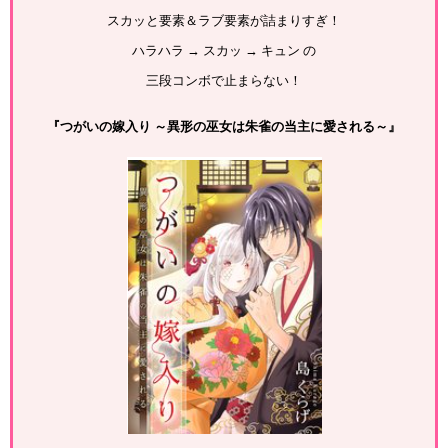
スカッと要素＆ラブ要素が詰まりすぎ！
ハラハラ → スカッ → キュン の
三段コンボで止まらない！
『つがいの嫁入り ～異形の巫女は朱雀の当主に愛される～』