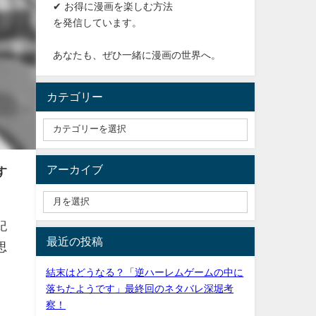
✔ お得に漫画を楽しむ方法
を発信しています。
あなたも、ぜひ一緒に漫画の世界へ。
カテゴリー
アーカイブ
す
紀
最近の投稿
思
結末はどうなる？「逆ハーレムゲームの中に
落ちたようです」最終回のネタバレ深堀考
察！