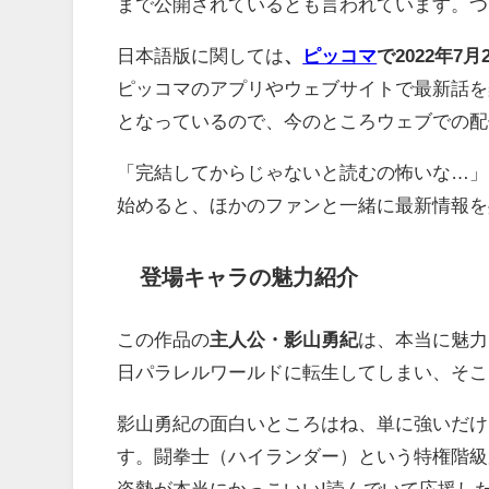
まで公開されているとも言われています。つ
日本語版に関しては
、
ピッコマ
で2022年7
ピッコマのアプリやウェブサイトで最新話を
となっているので、今のところウェブでの配
「完結してからじゃないと読むの怖いな…」
始めると、ほかのファンと一緒に最新情報を
登場キャラの魅力紹介
この作品の
主人公・影山勇紀
は、本当に魅力
日パラレルワールドに転生してしまい、そこ
影山勇紀の面白いところはね、単に強いだけ
す。闘拳士（ハイランダー）という特権階級
姿勢が本当にかっこいい!読んでいて応援し