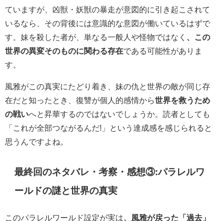
ていますが、凶獣・妖獣の暴走が意図的に引き起こされて
いるなら、その背後には意識的な意図が働いているはずで
す。妹を殺した者が、単なる一般人や怪物ではなく
、この
世界の異変そのものに関わる存在
である可能性がありま
す。
風雅がこの真実にたどり着き、妹の仇と世界の敵が同じ存
在だと知ったとき、復讐が個人的感情から
世界を救うため
の戦い
へと昇華するのではないでしょうか。読者としても
「これが全部つながるんだ!」という達成感を感じられると
思うんですよね。
最終回のネタバレ・考察・感想③:パラレルワ
ールドの謎と世界の真実
このパラレルワールド設定が実は
、風雅が戻った「過去」