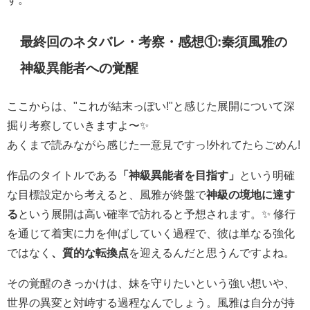
最終回のネタバレ・考察・感想①:秦須風雅の
神級異能者への覚醒
ここからは、"これが結末っぽい!"と感じた展開について深
掘り考察していきますよ〜✨
あくまで読みながら感じた一意見ですっ!外れてたらごめん!
作品のタイトルである
「神級異能者を目指す」
という明確
な目標設定から考えると、風雅が終盤で
神級の境地に達す
る
という展開は高い確率で訪れると予想されます。✨ 修行
を通じて着実に力を伸ばしていく過程で、彼は単なる強化
ではなく
、質的な転換点
を迎えるんだと思うんですよね。
その覚醒のきっかけは、妹を守りたいという強い想いや、
世界の異変と対峙する過程なんでしょう。風雅は自分が持