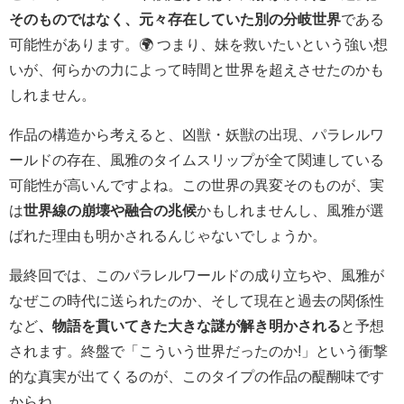
そのものではなく、元々存在していた別の分岐世界
である
可能性があります。🌍 つまり、妹を救いたいという強い想
いが、何らかの力によって時間と世界を超えさせたのかも
しれません。
作品の構造から考えると、凶獣・妖獣の出現、パラレルワ
ールドの存在、風雅のタイムスリップが全て関連している
可能性が高いんですよね。この世界の異変そのものが、実
は
世界線の崩壊や融合の兆候
かもしれませんし、風雅が選
ばれた理由も明かされるんじゃないでしょうか。
最終回では、このパラレルワールドの成り立ちや、風雅が
なぜこの時代に送られたのか、そして現在と過去の関係性
など
、物語を貫いてきた大きな謎が解き明かされる
と予想
されます。終盤で「こういう世界だったのか!」という衝撃
的な真実が出てくるのが、このタイプの作品の醍醐味です
からね。