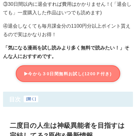
③30日間以内に退会すれば費用はかかりません！(「退会し
ても」一度購入した作品はいつでも読めます)
④退会しなくても毎月課金分の1100円分以上ポイント貰え
るので実はかなりお得！
「気になる漫画を試し読みより多く無料で読みたい！」そ
んな人におすすめです。
今から３0日間無料お試し(1200Ｐ付き)
目次
[
開く
]
二度目の人生は神級異能者を目指すは
完結してる?原作&最新情報