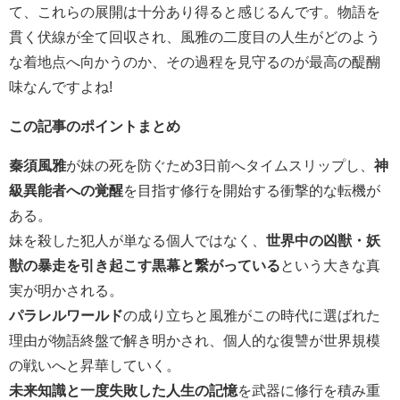
て、これらの展開は十分あり得ると感じるんです。物語を
貫く伏線が全て回収され、風雅の二度目の人生がどのよう
な着地点へ向かうのか、その過程を見守るのが最高の醍醐
味なんですよね!
この記事のポイントまとめ
秦須風雅
が妹の死を防ぐため3日前へタイムスリップし、
神
級異能者への覚醒
を目指す修行を開始する衝撃的な転機が
ある。
妹を殺した犯人が単なる個人ではなく、
世界中の凶獣・妖
獣の暴走を引き起こす黒幕と繋がっている
という大きな真
実が明かされる。
パラレルワールド
の成り立ちと風雅がこの時代に選ばれた
理由が物語終盤で解き明かされ、個人的な復讐が世界規模
の戦いへと昇華していく。
未来知識と一度失敗した人生の記憶
を武器に修行を積み重