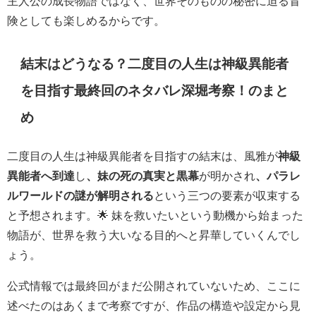
主人公の成長物語ではなく、世界そのものの秘密に迫る冒
険としても楽しめるからです。
結末はどうなる？二度目の人生は神級異能者
を目指す最終回のネタバレ深堀考察！のまと
め
二度目の人生は神級異能者を目指すの結末は、風雅が
神級
異能者へ到達
し
、妹の死の真実と黒幕
が明かされ
、パラレ
ルワールドの謎が解明される
という三つの要素が収束する
と予想されます。🌟 妹を救いたいという動機から始まった
物語が、世界を救う大いなる目的へと昇華していくんでし
ょう。
公式情報では最終回がまだ公開されていないため、ここに
述べたのはあくまで考察ですが、作品の構造や設定から見