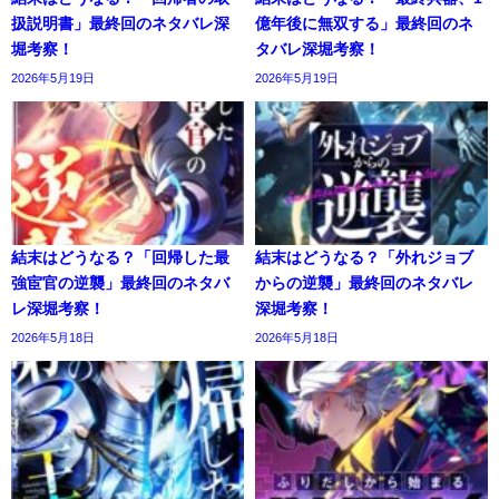
扱説明書」最終回のネタバレ深
億年後に無双する」最終回のネ
堀考察！
タバレ深堀考察！
2026年5月19日
2026年5月19日
結末はどうなる？「回帰した最
結末はどうなる？「外れジョブ
強宦官の逆襲」最終回のネタバ
からの逆襲」最終回のネタバレ
レ深堀考察！
深堀考察！
2026年5月18日
2026年5月18日