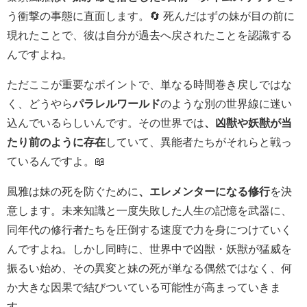
う衝撃の事態に直面します。🔄 死んだはずの妹が目の前に
現れたことで、彼は自分が過去へ戻されたことを認識する
んですよね。
ただここが重要なポイントで、単なる時間巻き戻しではな
く、どうやら
パラレルワールド
のような別の世界線に迷い
込んでいるらしいんです。その世界では
、凶獣や妖獣が当
たり前のように存在
していて、異能者たちがそれらと戦っ
ているんですよ。📖
風雅は妹の死を防ぐために
、エレメンターになる修行
を決
意します。未来知識と一度失敗した人生の記憶を武器に、
同年代の修行者たちを圧倒する速度で力を身につけていく
んですよね。しかし同時に、世界中で凶獣・妖獣が猛威を
振るい始め、その異変と妹の死が単なる偶然ではなく、何
か大きな因果で結びついている可能性が高まっていきま
す。