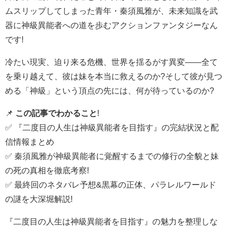
ムスリップしてしまった青年・秦須風雅が、未来知識を武
器に神級異能者への道を歩むアクションファンタジーなん
です!
冷たい現実、迫り来る危機、世界を揺るがす異変――全て
を乗り越えて、彼は妹を本当に救えるのか?そして彼が見つ
める「神級」という頂点の先には、何が待っているのか?
📌
この記事でわかること
!
✅ 『二度目の人生は神級異能者を目指す』の完結状況と配
信情報まとめ
✅ 秦須風雅が神級異能者に覚醒するまでの修行の全貌と妹
の死の真相を徹底考察!
✅ 最終回のネタバレ予想&黒幕の正体、パラレルワールド
の謎を大深堀解説!
『二度目の人生は神級異能者を目指す』の魅力を整理しな