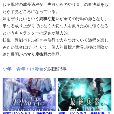
ねる風雅の成長過程が、失敗からのやり直しの爽快感をも
たらす見どころになっている。
妹を守りたいという
純粋な想い
が全ての行動の源となり、
単なる成り上がりではなく大切な人を救うために強くなる
というキャラクターの深さが魅力的。
転生・異能バトル好きや修行で力をつけていく過程を楽し
みたい読者にぴったりで、個人的目標と世界規模の冒険が
絡む展開が
ハマり度抜群
の作品。
少年・青年向け漫画
の関連記事
結末はどうなる？「回帰者の取
結末はどうなる？「最終兵器、1