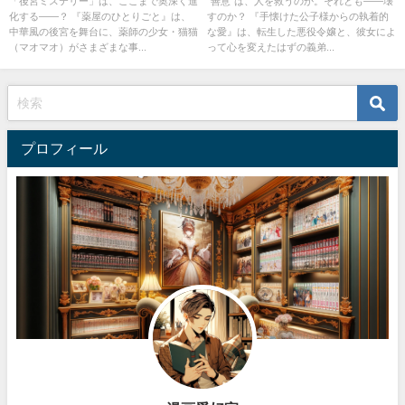
「後宮ミステリー」は、ここまで奥深く進
“善意”は、人を救うのか。それとも――壊
化する――？ 『薬屋のひとりごと』は、
すのか？ 『手懐けた公子様からの執着的
中華風の後宮を舞台に、薬師の少女・猫猫
な愛』は、転生した悪役令嬢と、彼女によ
（マオマオ）がさまざまな事...
って心を変えたはずの義弟...
プロフィール