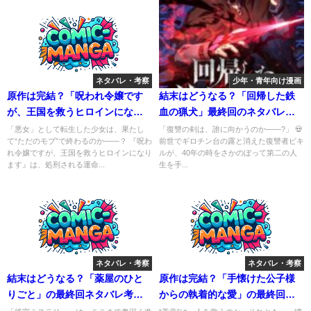
ネタバレ・考察
少年・青年向け漫画
原作は完結？「呪われ令嬢です
結末はどうなる？「回帰した鉄
が、王国を救うヒロインになり
血の猟犬」最終回のネタバレ深
ます」の最終回のネタバレ深堀
堀考察！
「悪女」として転生した少女は、果たし
「復讐の剣は、誰に向かうのか――?」 💀
て“ただのモブ”で終わるのか――？ 『呪わ
前世でギロチン台の露と消えた復讐者ビキ
考察！
れ令嬢ですが、王国を救うヒロインになり
ルが、40年の時をさかのぼって第二の人
ます』は、処刑される運命...
生を手...
ネタバレ・考察
ネタバレ・考察
結末はどうなる？「薬屋のひと
原作は完結？「手懐けた公子様
りごと」の最終回ネタバレ考
からの執着的な愛」の最終回ネ
察！
タバレ深堀考察！