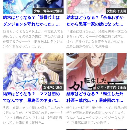
少年・青年向け漫画
女性向け漫画
結末はどうなる？「骸骨兵士は
結末はどうなる？「余命わずか
ダンジョンを守れなかった」最
だから黒幕一家の嫁になったん
終回のネタバレ深堀考察！
だけど」最終回のネタバレ深堀
骸骨という名もなき兵士が、何度死んでも
「運命に抗う少女が、冷酷な黒幕一家に心
諦めない。その執念の先に、本当の守護は
を奪われていく――その先に待つ結末と
考察！
存在するのか――? 『骸骨兵士はダンジョ
は?」 余命わずかな身体を背負いながら、
ンを守れなかった』は、死...
黒幕公爵家の嫁として政略結...
女性向け漫画
少年・青年向け漫画
結末はどうなる？「ママは初め
結末はどうなる？「転生した外
てなんです」最終回のネタバレ
科医～華佗伝～」最終回のネタ
深堀考察！
バレ深堀考察！
失恋、妊娠、そして新しい愛を手に入れた
転生した外科医～華佗伝～って、現代の医
女性の人生が、どう完成されるのか――?
学生が三国志時代の名医になってしまう、
『ママは初めてなんです』は、9年間片思
なんともユニークなファンタジーなんで
いしていた婚約者に破局を...
す! 正義感に燃えていた医学...