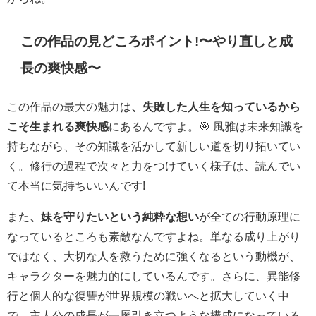
この作品の見どころポイント!〜やり直しと成
長の爽快感〜
この作品の最大の魅力は
、失敗した人生を知っているから
こそ生まれる爽快感
にあるんですよ。🎯 風雅は未来知識を
持ちながら、その知識を活かして新しい道を切り拓いてい
く。修行の過程で次々と力をつけていく様子は、読んでい
て本当に気持ちいいんです!
また
、妹を守りたいという純粋な想い
が全ての行動原理に
なっているところも素敵なんですよね。単なる成り上がり
ではなく、大切な人を救うために強くなるという動機が、
キャラクターを魅力的にしているんです。さらに、異能修
行と個人的な復讐が世界規模の戦いへと拡大していく中
で、主人公の成長が一層引き立つような構成になっている