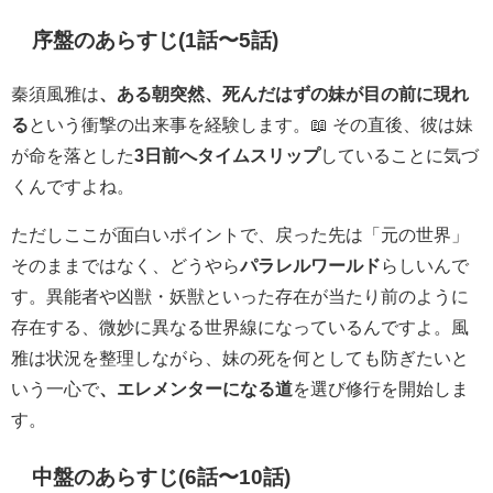
序盤のあらすじ(1話〜5話)
秦須風雅は
、ある朝突然、死んだはずの妹が目の前に現れ
る
という衝撃の出来事を経験します。📖 その直後、彼は妹
が命を落とした
3日前へタイムスリップ
していることに気づ
くんですよね。
ただしここが面白いポイントで、戻った先は「元の世界」
そのままではなく、どうやら
パラレルワールド
らしいんで
す。異能者や凶獣・妖獣といった存在が当たり前のように
存在する、微妙に異なる世界線になっているんですよ。風
雅は状況を整理しながら、妹の死を何としても防ぎたいと
いう一心で
、エレメンターになる道
を選び修行を開始しま
す。
中盤のあらすじ(6話〜10話)