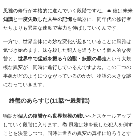
風雅の修行が本格的に進んでいく段階ですね。🔥 彼は
未来
知識
と
一度失敗した人生の記憶
を武器に、同年代の修行者
たちよりも異常な速度で実力を伸ばしていくんです。
一方で、世界全体に奇妙な変化が起きていることに風雅は
気づき始めます。妹を殺した犯人を追うという個人的な復
讐と
、世界中で猛威を振るう凶獣・妖獣の暴走
という大規
模な異変が、同時に進行しているんですよね。この二つの
事象がどのようにつながっているのかが、物語の大きな謎
になっていきます。
終盤のあらすじ(11話〜最新話)
物語が
個人の復讐から世界規模の戦い
へとスケールアップ
していく段階に入ります。📚 風雅は妹を殺した犯人を倒す
ことを決意しつつ、同時に世界の異変の真相に迫ろうとす