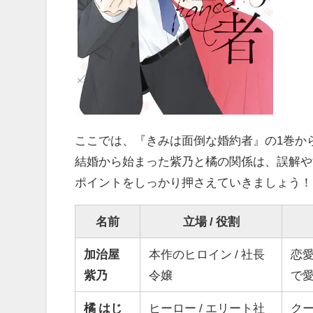
ここでは、『きみは面倒な婚約者』の1巻か
結婚から始まった紫乃と橘の関係は、誤解や
ポイントをしっかり押さえていきましょう！
名前
立場 / 役割
加治屋
本作のヒロイン / 社長
恋
紫乃
令嬢
で
橘 はじ
ヒーロー / エリート社
ク