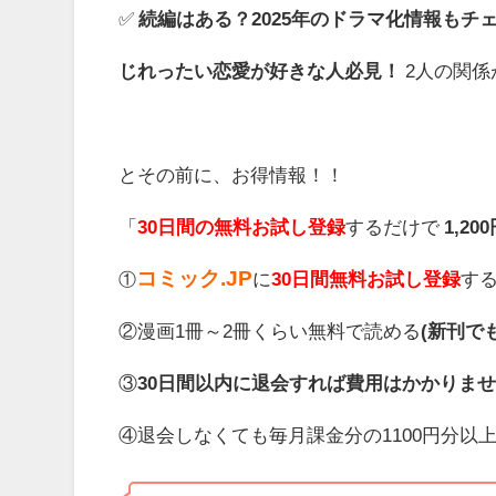
✅
続編はある？2025年のドラマ化情報もチ
じれったい恋愛が好きな人必見！
2人の関係
とその前に、お得情報！！
「
30日間の無料お試し登録
するだけで
1,2
コミック.JP
に
30日間無料お試し登録
す
①
②漫画1冊～2冊くらい無料で読める
(新刊で
③
30日間以内に退会すれば費用はかかりま
④退会しなくても毎月課金分の1100円分以