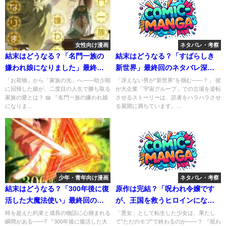
女性向け漫画
ネタバレ・考察
結末はどうなる？「名門一族の
結末はどうなる？「すばらしき
嫌われ娘になりました」最終回
新世界」最終回のネタバレ深堀
のネタバレ深堀考察！
考察！
「お荷物」から「家族の光」へ――幼少期
「冴えない男が“新世界”を掴む――？」 彼
に回帰した娘が、二度目の人生で勝ち取る
が大企業「宇宙グループ」での立場を逆転
家族の愛とは？ 📖 『名門一族の嫌われ娘
させるストーリーは、読者をハラハラさせ
になりま...
る展開に満ちています。...
少年・青年向け漫画
ネタバレ・考察
結末はどうなる？「300年後に復
原作は完結？「呪われ令嬢です
活した大魔法使い」最終回のネ
が、王国を救うヒロインになり
タバレ深堀考察！
ます」の最終回のネタバレ深堀
時を超えた約束と成長の物語に心掴まれる
「悪女」として転生した少女は、果たし
瞬間がある――? 『300年後に復活した大
て“ただのモブ”で終わるのか――？ 『呪わ
考察！