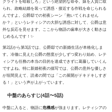
クライトを暗殺しろ」という絶望的な命令。妹を人質に取
られ、政略結婚を装って誘惑・接近する作戦を命じられる
んですよ。公爵邸での初夜シーン「抱いてくれません
か？」というレティシアの大胆な誘惑に対して、公爵は意
外な反応を見せます。ここから物語の歯車が大きく動きは
じめるんです！✨
第2話から第3話では、公爵邸での新婚生活が本格化しま
す。冷徹に見えた公爵の態度が少しずつ変わり始め、レテ
ィシアも任務の本当の目的を達成できずに葛藤していくん
ですよね。特に新婚初夜の描写では、公爵の意外な優しさ
が垣間見えて、読者の間では「この展開がドキドキしすぎ
る！」という声が上がっています。
中盤のあらすじ(4話〜5話)
中盤に入ると、物語に
危機感
が強まります。レティシアの