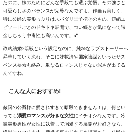
たのに、妹のためにどんな手段でも選ぶ覚悟。その強さと
可愛らしさのバランスが完璧なんですよ。作画も美しく、
特に公爵の美形っぷりはスパダリ王子様そのもの。短編エ
ピソードごとのドキドキ展開で、つい続きが気になって課
金しちゃう中毒性も高いんです。💕
政略結婚×暗殺という設定なのに、純粋なラブストーリーへ
昇華していく流れ。そこに妹救済や国家陰謀といったサス
ペンス要素も絡み、単なるロマンスじゃない深さが出てる
んですね。
こんな人におすすめ!
敵国の公爵様に愛されすぎて暗殺できません！は、何とい
っても
溺愛ロマンスが好きな女性
にイチオシなんです。冷
徹美形男性が女性に執着して溺愛する展開がお好きなら、
絶対にハマります。新婚初夜のドキドキ描写から、公爵の