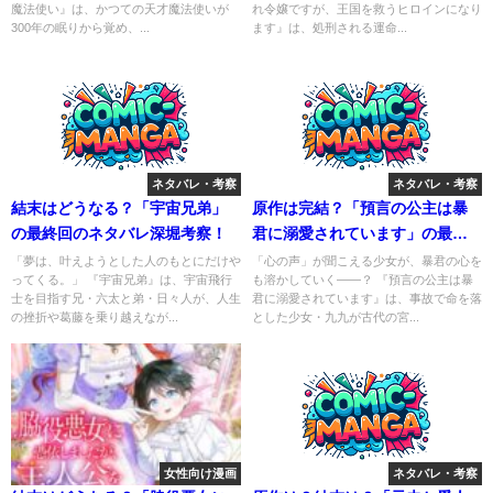
魔法使い』は、かつての天才魔法使いが
れ令嬢ですが、王国を救うヒロインになり
300年の眠りから覚め、...
ます』は、処刑される運命...
ネタバレ・考察
ネタバレ・考察
結末はどうなる？「宇宙兄弟」
原作は完結？「預言の公主は暴
の最終回のネタバレ深堀考察！
君に溺愛されています」の最終
回までのネタバレ考察！
「夢は、叶えようとした人のもとにだけや
「心の声」が聞こえる少女が、暴君の心を
ってくる。」 『宇宙兄弟』は、宇宙飛行
も溶かしていく――？ 『預言の公主は暴
士を目指す兄・六太と弟・日々人が、人生
君に溺愛されています』は、事故で命を落
の挫折や葛藤を乗り越えなが...
とした少女・九九が古代の宮...
女性向け漫画
ネタバレ・考察