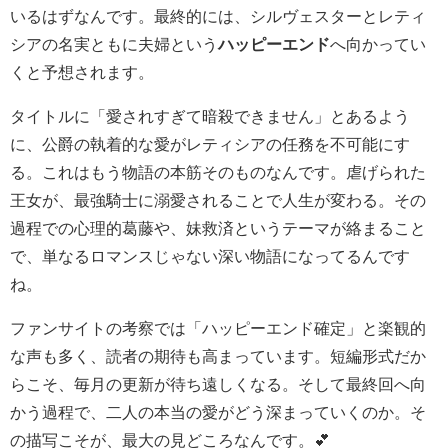
いるはずなんです。最終的には、シルヴェスターとレティ
シアの名実ともに夫婦という
ハッピーエンド
へ向かってい
くと予想されます。
タイトルに「愛されすぎて暗殺できません」とあるよう
に、公爵の執着的な愛がレティシアの任務を不可能にす
る。これはもう物語の本筋そのものなんです。虐げられた
王女が、最強騎士に溺愛されることで人生が変わる。その
過程での心理的葛藤や、妹救済というテーマが絡まること
で、単なるロマンスじゃない深い物語になってるんです
ね。
ファンサイトの考察では「ハッピーエンド確定」と楽観的
な声も多く、読者の期待も高まっています。短編形式だか
らこそ、毎月の更新が待ち遠しくなる。そして最終回へ向
かう過程で、二人の本当の愛がどう深まっていくのか。そ
の描写こそが、最大の見どころなんです。💕