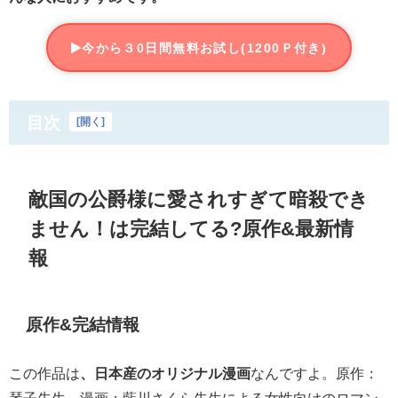
今から３0日間無料お試し(1200Ｐ付き)
目次
[
開く
]
敵国の公爵様に愛されすぎて暗殺でき
ません！は完結してる?原作&最新情
報
原作&完結情報
この作品は
、日本産のオリジナル漫画
なんですよ。原作：