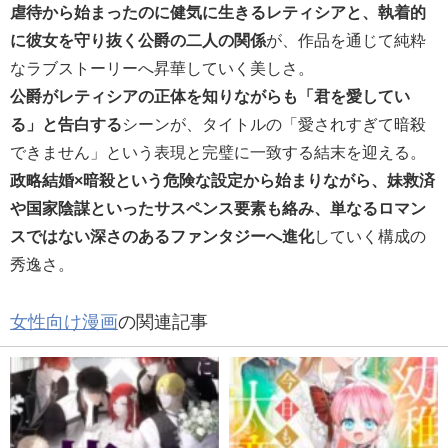
虐待から始まったのに健気に生きるレティシアと、執着的
に彼女を守り抜く公爵の二人の関係
が、作品を通じて純粋
なラブストーリーへ昇華していく美しさ。
公爵がレティシアの正体を知りながらも「君を愛してい
る」と告白する
シーンが、タイトルの「愛されすぎて暗殺
できません」という表現と完璧に一致する結末を迎える。
政略結婚×暗殺という危険な設定から始まりながら、妹救済
や国家陰謀といったサスペンス要素も絡み、単なるロマン
スではない深さのあるファンタジーへ進化
していく構成の
秀逸さ。
女性向け漫画
の関連記事