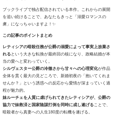
ブックライブで独占配信されている本作。これからの展開
を追い続けることで、あなたもきっと「溺愛ロマンスの
虜」になっちゃいますよ！✨
この記事のポイントまとめ
レティシアの暗殺任務が公爵の溺愛によって事実上放棄さ
れる
という大きな転換が最終回の核になり、政略結婚が本
当の愛へと変わっていく。
シルヴェスター公爵の冷徹さから甘々への心理変化
が作品
全体を貫く最大の見どころで、新婚初夜の「抱いてくれま
せんか？」という誘惑への反応から愛情が深まっていく過
程が魅力的。
妹ルーチェを人質に虐げられてきたレティシアが、公爵の
協力で妹救済と国家陰謀打倒を同時に成し遂げる
ことで、
暗殺者から真妻への人生180度の転機を遂げる。