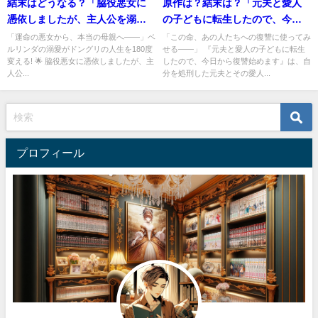
結末はどうなる？「脇役悪女に
原作は？結末は？「元夫と愛人
憑依しましたが、主人公を溺愛
の子どもに転生したので、今日
します！」最終回のネタバレ深
から復讐始めます」の最終回ま
「運命の悪女から、本当の母親へ――」ベ
「この命、あの人たちへの復讐に使ってみ
ルリンダの溺愛がドングリの人生を180度
せる——」 『元夫と愛人の子どもに転生
堀考察！
でのネタバレ考察！
変える! 🌟 脇役悪女に憑依しましたが、主
したので、今日から復讐始めます』は、自
人公...
分を処刑した元夫とその愛人...
プロフィール