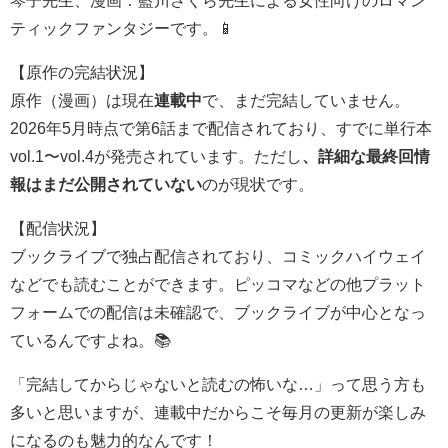
琴子先生、漫画：藍川さくら先生による女性向けのロマン
ティックファンタジーです。📱
【原作の完結状況】
原作（漫画）は現在
連載中
で、まだ完結していません。
2026年5月時点で第6話まで配信されており、すでに単行本
vol.1〜vol.4が発売されています。ただし
、詳細な最終回情
報はまだ公開されていない
のが現状です。
【配信状況】
ブックライブで独占配信されており、コミックハイウェイ
などでも読むことができます。ピッコマなどの他プラット
フォームでの配信は未確認で、ブックライブが中心となっ
ているんですよね。📚
「完結してからじゃないと読むの怖いな…」って思う方も
多いと思いますが、連載中だからこそ毎月の更新が楽しみ
になるのも魅力的なんです！