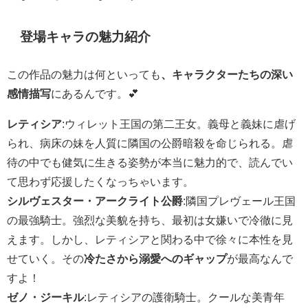
登場キャラの魅力紹介
この作品の魅力は何といっても
、キャラクターたちの深い
感情描写
にあるんです。💕
レティシア
:ウィレット王国の第二王女。義母と義妹に虐げ
られ、病床の妹を人質に隣国の公爵暗殺を命じられる。虐
待の中でも健気に生きる姿勢が本当に魅力的で、読んでい
て思わず応援したくなっちゃいます。
シルヴェスター・アークライト公爵
:隣国プレヴェール王国
の最強騎士。強烈な美貌を持ち、最初は女嫌いで冷徹に見
えます。しかし、レティシアと関わる中で徐々に本性を見
せていく。その
冷たさから溺愛へのギャップ
が最高なんで
すよ！
ゼノ・ジーキル
:レティシアの護衛騎士。クールな美青年