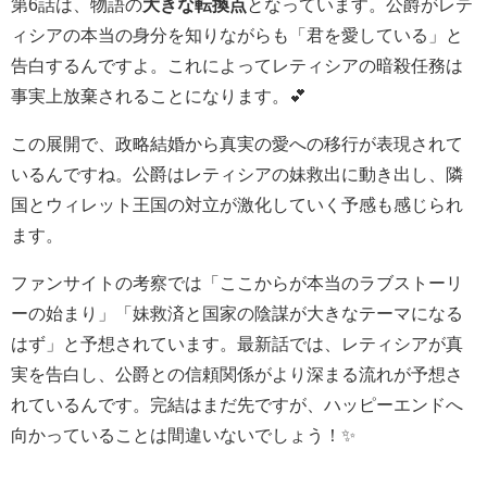
第6話は、物語の
大きな転換点
となっています。公爵がレテ
ィシアの本当の身分を知りながらも「君を愛している」と
告白するんですよ。これによってレティシアの暗殺任務は
事実上放棄されることになります。💕
この展開で、政略結婚から真実の愛への移行が表現されて
いるんですね。公爵はレティシアの妹救出に動き出し、隣
国とウィレット王国の対立が激化していく予感も感じられ
ます。
ファンサイトの考察では「ここからが本当のラブストーリ
ーの始まり」「妹救済と国家の陰謀が大きなテーマになる
はず」と予想されています。最新話では、レティシアが真
実を告白し、公爵との信頼関係がより深まる流れが予想さ
れているんです。完結はまだ先ですが、ハッピーエンドへ
向かっていることは間違いないでしょう！✨