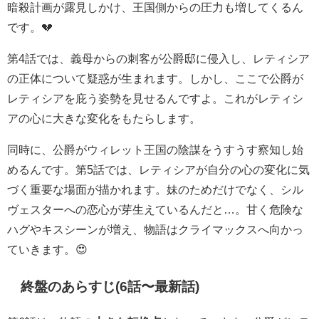
暗殺計画が露見しかけ、王国側からの圧力も増してくるん
です。💔
第4話では、義母からの刺客が公爵邸に侵入し、レティシア
の正体について疑惑が生まれます。しかし、ここで公爵が
レティシアを庇う姿勢を見せるんですよ。これがレティシ
アの心に大きな変化をもたらします。
同時に、公爵がウィレット王国の陰謀をうすうす察知し始
めるんです。第5話では、レティシアが自分の心の変化に気
づく重要な場面が描かれます。妹のためだけでなく、シル
ヴェスターへの恋心が芽生えているんだと…。甘く危険な
ハグやキスシーンが増え、物語はクライマックスへ向かっ
ていきます。😍
終盤のあらすじ(6話〜最新話)