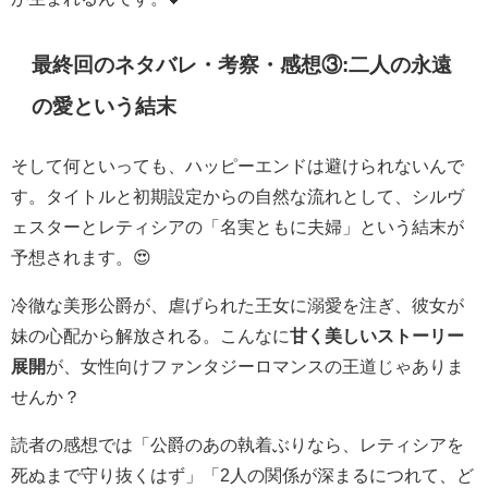
最終回のネタバレ・考察・感想③:二人の永遠
の愛という結末
そして何といっても、ハッピーエンドは避けられないんで
す。タイトルと初期設定からの自然な流れとして、シルヴ
ェスターとレティシアの「名実ともに夫婦」という結末が
予想されます。😍
冷徹な美形公爵が、虐げられた王女に溺愛を注ぎ、彼女が
妹の心配から解放される。こんなに
甘く美しいストーリー
展開
が、女性向けファンタジーロマンスの王道じゃありま
せんか？
読者の感想では「公爵のあの執着ぶりなら、レティシアを
死ぬまで守り抜くはず」「2人の関係が深まるにつれて、ど