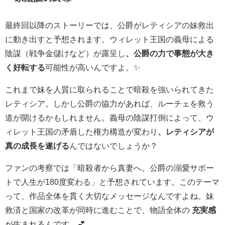
最終回以降のストーリーでは、公爵がレティシアの妹救出
に動き出すと予想されます。ウィレット王国の義母による
陰謀（戦争金儲けなど）が露呈し
、公爵の力で事態が大き
く好転する
可能性が高いんですよ。✨
これまで妹を人質に取られることで暗殺を強いられてきた
レティシア。しかし公爵の協力があれば、ルーチェを救う
道が開けるかもしれません。義母の陰謀打倒によって、ウ
ィレット王国の矛盾した権力構造が変わり
、レティシアが
真の成長を遂げる
んではないでしょうか？
ファンの考察では「暗殺者から真妻へ。公爵の溺愛サポー
トで人生が180度変わる」と予想されています。このテーマ
って、作品全体を貫く大切なメッセージなんですよね。妹
救済と国家の改革が同時に進むことで、物語全体の
充実感
が生まれるんです。💕