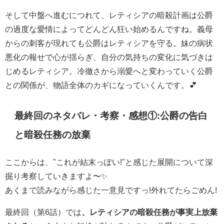
そして中盤へ進むにつれて、レティシアの暗殺計画は公爵
の過度な愛情によってどんどん狂い始めるんですね。義母
からの刺客が現れても公爵はレティシアを守る。妹の病状
悪化の報せで心が揺らぎ、自分の気持ちの変化に気づきは
じめるレティシア。冷徹さから溺愛へと変わっていく公爵
との関係が、物語全体のカギになっていくんです。💕
最終回のネタバレ・考察・感想①:公爵の告白
と暗殺任務の放棄
ここからは、"これが結末っぽい!"と感じた展開について深
掘り考察していきますよ〜✨
あくまで読みながら感じた一意見ですっ!外れてたらごめん!
最終回（第6話）では
、レティシアの暗殺任務が事実上放棄