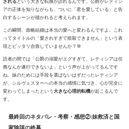
される
という大きな転換が訪れるんです。公爵がレティシ
アの正体を知りながらも、ついに「君を愛している」と告
白するシーンが描かれると考えられます。
この瞬間、政略結婚は本当の愛へと変わるんですよ。これ
ってタイトルの「愛されすぎて暗殺できません」という表
現とピッタリ合致していませんか？🎯
読者の間では「公爵の溺愛がエグすぎて、レティシアは任
務なんか遂行できないよ」という声が上がってるんです
ね。妹のためには手段を選ばないはずだったレティシア
が、シルヴェスターへの本当の感情に気づき、心が完全に
変わってしまったという
大きな心理的転機
が起こるんで
す。
最終回のネタバレ・考察・感想②:妹救済と国
家陰謀の終幕