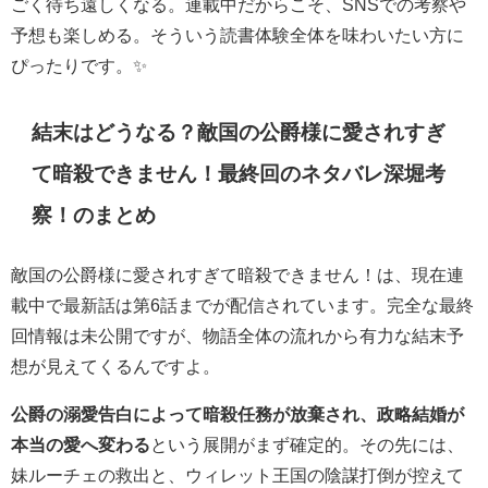
ごく待ち遠しくなる。連載中だからこそ、SNSでの考察や
予想も楽しめる。そういう読書体験全体を味わいたい方に
ぴったりです。✨
結末はどうなる？敵国の公爵様に愛されすぎ
て暗殺できません！最終回のネタバレ深堀考
察！のまとめ
敵国の公爵様に愛されすぎて暗殺できません！は、現在連
載中で最新話は第6話までが配信されています。完全な最終
回情報は未公開ですが、物語全体の流れから有力な結末予
想が見えてくるんですよ。
公爵の溺愛告白によって暗殺任務が放棄され、政略結婚が
本当の愛へ変わる
という展開がまず確定的。その先には、
妹ルーチェの救出と、ウィレット王国の陰謀打倒が控えて