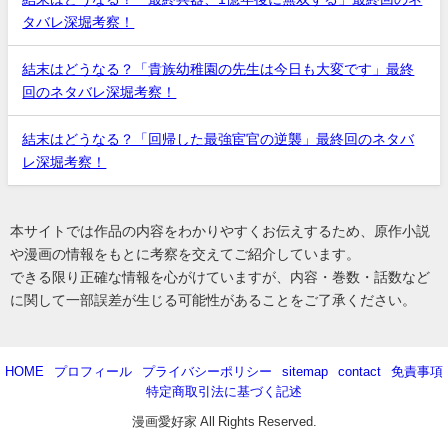
タバレ深堀考察！
結末はどうなる？「貴族幼稚園の先生は今日も大変です」最終
回のネタバレ深堀考察！
結末はどうなる？「回帰した最強宦官の逆襲」最終回のネタバ
レ深堀考察！
本サイトでは作品の内容をわかりやすくお伝えするため、原作小説
や漫画の情報をもとに考察を交えてご紹介しています。
できる限り正確な情報を心がけていますが、内容・巻数・話数など
に関して一部誤差が生じる可能性があることをご了承ください。
HOME
プロフィール
プライバシーポリシー
sitemap
contact
免責事項
特定商取引法に基づく記述
漫画愛好家 All Rights Reserved.