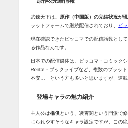
原作&完結情報
武錬天下は
、原作（中国版）の完結状況が現
ラットフォームで継続配信されており、
ピッ
現在確認できたピッコマでの配信話数として
る作品なんです。
日本での配信媒体は、ピッコマ・コミックシー
Renta!・ブックライブなど、複数のプラ
不安…」という方も多いと思いますが、連載
登場キャラの魅力紹介
主人公は
楊俊
という、凌霄閣という門派で修
じられやすそうなキャラ設定ですが、この絶