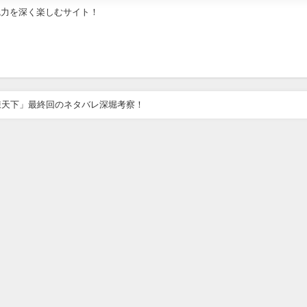
魅力を深く楽しむサイト！
錬天下」最終回のネタバレ深堀考察！