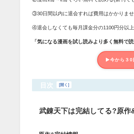
③30日間以内に退会すれば費用はかかりませ
④退会しなくても毎月課金分の1100円分以
「気になる漫画を試し読みより多く無料で読
今から３0
目次
[
開く
]
武錬天下は完結してる?原作