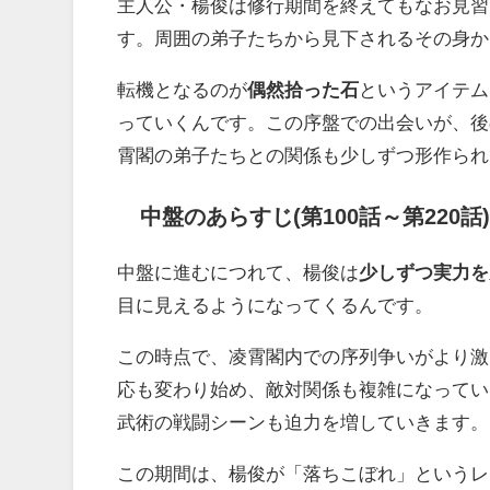
主人公・楊俊は修行期間を終えてもなお見習
す。周囲の弟子たちから見下されるその身か
転機となるのが
偶然拾った石
というアイテム
っていくんです。この序盤での出会いが、後
霄閣の弟子たちとの関係も少しずつ形作られ
中盤のあらすじ(第100話～第220話)
中盤に進むにつれて、楊俊は
少しずつ実力を
目に見えるようになってくるんです。
この時点で、凌霄閣内での序列争いがより激
応も変わり始め、敵対関係も複雑になってい
武術の戦闘シーンも迫力を増していきます。
この期間は、楊俊が「落ちこぼれ」というレ